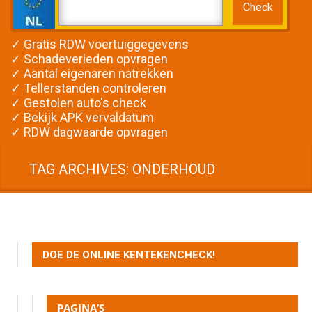
✓ Gratis RDW voertuiggegevens
✓ Schadeverleden opvragen
✓ Aantal eigenaren natrekken
✓ Tellerstanden controleren
✓ Gestolen auto's check
✓ Bekijk APK vervaldatum
✓ RDW dagwaarde opvragen
TAG ARCHIVES: ONDERHOUD
DOE DE ONLINE KENTEKENCHECK!
PAGINA’S