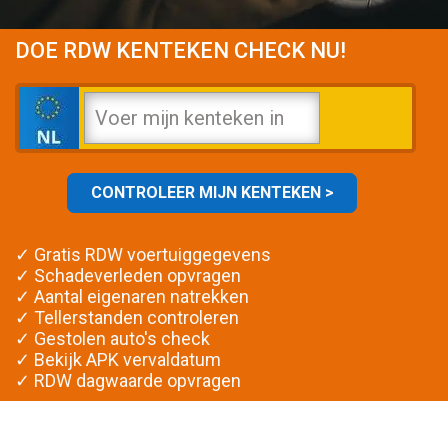
DOE RDW KENTEKEN CHECK NU!
✓ Gratis RDW voertuiggegevens
✓ Schadeverleden opvragen
✓ Aantal eigenaren natrekken
✓ Tellerstanden controleren
✓ Gestolen auto's check
✓ Bekijk APK vervaldatum
✓ RDW dagwaarde opvragen