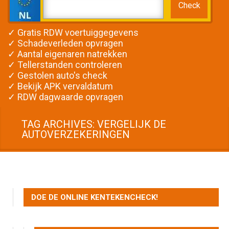
✓ Gratis RDW voertuiggegevens
✓ Schadeverleden opvragen
✓ Aantal eigenaren natrekken
✓ Tellerstanden controleren
✓ Gestolen auto's check
✓ Bekijk APK vervaldatum
✓ RDW dagwaarde opvragen
TAG ARCHIVES: VERGELIJK DE
AUTOVERZEKERINGEN
DOE DE ONLINE KENTEKENCHECK!