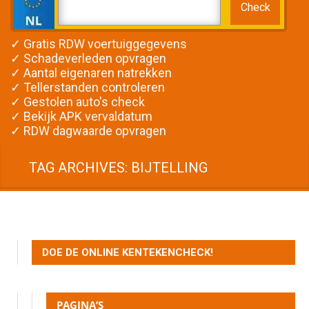
✓ Gratis RDW voertuiggegevens
✓ Schadeverleden opvragen
✓ Aantal eigenaren natrekken
✓ Tellerstanden controleren
✓ Gestolen auto's check
✓ Bekijk APK vervaldatum
✓ RDW dagwaarde opvragen
TAG ARCHIVES: BIJTELLING
DOE DE ONLINE KENTEKENCHECK!
PAGINA’S