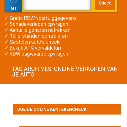
✓ Gratis RDW voertuiggegevens
✓ Schadeverleden opvragen
✓ Aantal eigenaren natrekken
✓ Tellerstanden controleren
✓ Gestolen auto's check
✓ Bekijk APK vervaldatum
✓ RDW dagwaarde opvragen
TAG ARCHIVES: ONLINE VERKOPEN VAN
JE AUTO
DOE DE ONLINE KENTEKENCHECK!