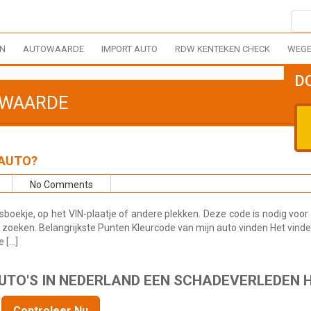
EN
AUTOWAARDE
IMPORT AUTO
RDW KENTEKEN CHECK
WEGE
D
 WAARDE
 AUTO?
No Comments
sboekje, op het VIN-plaatje of andere plekken. Deze code is nodig voor 
 zoeken. Belangrijkste Punten Kleurcode van mijn auto vinden Het vind
e […]
 AUTO'S IN NEDERLAND EEN SCHADEVERLEDEN 
Controleer Nu