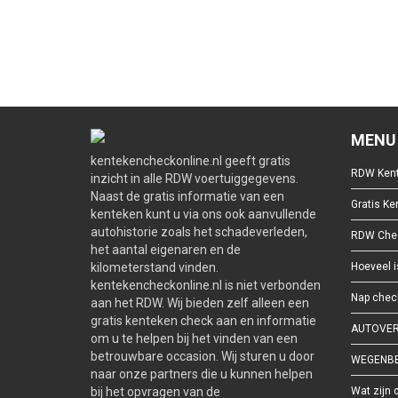
MENU
kentekencheckonline.nl geeft gratis
RDW Kent
inzicht in alle RDW voertuiggegevens.
Naast de gratis informatie van een
Gratis K
kenteken kunt u via ons ook aanvullende
autohistorie zoals het schadeverleden,
RDW Che
het aantal eigenaren en de
kilometerstand vinden.
Hoeveel i
kentekencheckonline.nl is niet verbonden
Nap chec
aan het RDW. Wij bieden zelf alleen een
gratis kenteken check aan en informatie
AUTOVER
om u te helpen bij het vinden van een
betrouwbare occasion. Wij sturen u door
WEGENBE
naar onze partners die u kunnen helpen
bij het opvragen van de
Wat zijn 