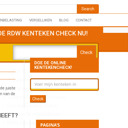
NBELASTING
VERGELIJKEN
BLOG
CONTACT
OE RDW KENTEKEN CHECK NU!
DOE DE ONLINE
KENTEKENCHECK!
✓ Gratis RDW voertuiggegevens
✓ Schadeverleden opvragen
✓ Aantal eigenaren natrekken
de juiste
en van de
✓ Tellerstanden controleren
✓ Gestolen auto's check
✓ Bekijk APK vervaldatum
HEEFT?
✓ RDW dagwaarde opvragen
PAGINA’S