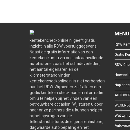
MENU
kentekencheckonline.nl geeft gratis
RDW Kent
inzicht in alle RDW voertuiggegevens.
Naast de gratis informatie van een
Gratis K
kenteken kunt u via ons ook aanvullende
autohistorie zoals het schadeverleden,
RDW Che
het aantal eigenaren en de
kilometerstand vinden.
Hoeveel i
kentekencheckonline.nl is niet verbonden
Nap chec
aan het RDW. Wij bieden zelf alleen een
gratis kenteken check aan en informatie
AUTOVER
om u te helpen bij het vinden van een
betrouwbare occasion. Wij sturen u door
WEGENBE
naar onze partners die u kunnen helpen
bij het opvragen van de
Wat zijn 
tellerstandhistorie, de eigenarenhistorie,
Autoverz
dagwaarde auto bepaling en het