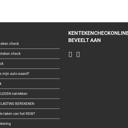
KENTEKENCHECKONLIN
BEVEELT AAN
eken check
enteken check
ck
s mijn auto waard?
k
LEDEN natrekken
LASTING BEREKENEN
de taken van het RDW?
ekering