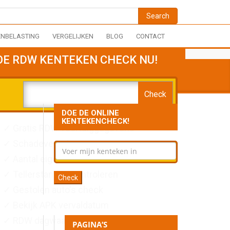
NBELASTING
VERGELIJKEN
BLOG
CONTACT
OE RDW KENTEKEN CHECK NU!
DOE DE ONLINE
KENTEKENCHECK!
✓ Gratis RDW voertuiggegevens
✓ Schadeverleden opvragen
✓ Aantal eigenaren natrekken
✓ Tellerstanden controleren
✓ Gestolen auto's check
✓ Bekijk APK vervaldatum
✓ RDW dagwaarde opvragen
PAGINA’S