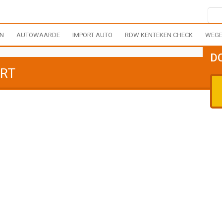
EN
AUTOWAARDE
IMPORT AUTO
RDW KENTEKEN CHECK
WEGE
D
ORT